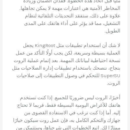
مليًا قبل اتخاذ هذه الخطوة. فقدان الضمان وزيادة
المخاطر الأمنية هي اعتبارات مهمة لا يمكن تجاهلها.
علاوة على ذلك، ستفقد التحديثات التلقائية لنظام
التشغيل، مما قد يؤثر على أداء هاتفك على المدى
الطويل.
لا شك أن استخدام تطبيقات مثل KingRoot يجعل
العملية بسيطة وسريعة، لكن يجب أولًا التأكد من عمل
نسخة احتياطية لبياناتك المهمة. بعد إتمام عملية الروت
بنجاح، ننصحك باستخدام تطبيقات إدارة الصلاحيات مثل
SuperSU للتحكم في وصول التطبيقات إلى صلاحيات
الروت.
أخيرًا، الروت ليس ضروريًا للجميع. إذا كنت تستخدم
هاتفك للأغراض اليومية البسيطة فقط، فربما لا تحتاج
إليه. أما إذا كنت ترغب في الاستفادة القصوى من
جهازك والتحكم الكامل به، فإن عمل روت سيكون خيارًا
ممتازًا لك. اتبع الخطوات التي شرحناها، وستتمكن من