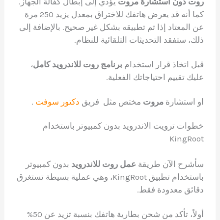
روت دون استشارة مروت
يؤدي إلى إبطال كفالة الجهاز.
كما أنه قد يعرض هاتفك للاختراق بمعدل يزيد 250 مرة
عن المعتاد إذا تم تطبيقه بشكل غير صحيح. بالإضافة إلى
ذلك، ستفقد التحديثات التلقائية للنظام.
قبل اتخاذ قرار استخدام
برنامج روت للاندرويد كامل
،
عليك تقييم احتياجاتك الفعلية.
او استشارة
مروت
مختص مثل فريق
دكتور سوفت
.
خطوات ترويت الاندرويد بدون كمبيوتر باستخدام
KingRoot
سأشرح الآن طريقة
عمل روت للاندرويد
بدون كمبيوتر
باستخدام تطبيق KingRoot، وهي عملية بسيطة تستغرق
دقائق معدودة فقط.
أولاً، تأكد من شحن بطارية هاتفك بنسبة تزيد عن 50%