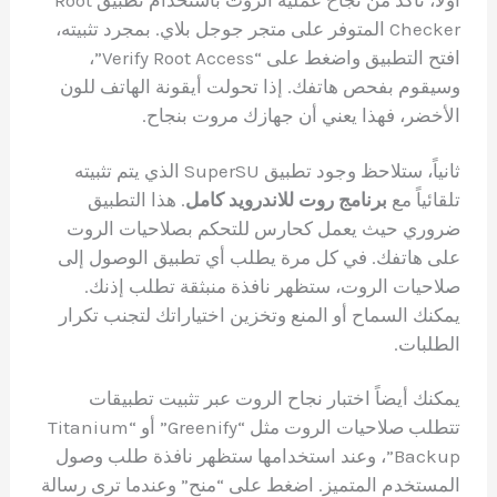
Checker المتوفر على متجر جوجل بلاي. بمجرد تثبيته،
افتح التطبيق واضغط على “Verify Root Access”،
وسيقوم بفحص هاتفك. إذا تحولت أيقونة الهاتف للون
الأخضر، فهذا يعني أن جهازك مروت بنجاح.
ثانياً، ستلاحظ وجود تطبيق SuperSU الذي يتم تثبيته
تلقائياً مع
برنامج روت للاندرويد كامل
. هذا التطبيق
ضروري حيث يعمل كحارس للتحكم بصلاحيات الروت
على هاتفك. في كل مرة يطلب أي تطبيق الوصول إلى
صلاحيات الروت، ستظهر نافذة منبثقة تطلب إذنك.
يمكنك السماح أو المنع وتخزين اختياراتك لتجنب تكرار
الطلبات.
يمكنك أيضاً اختبار نجاح الروت عبر تثبيت تطبيقات
تتطلب صلاحيات الروت مثل “Greenify” أو “Titanium
Backup”، وعند استخدامها ستظهر نافذة طلب وصول
المستخدم المتميز. اضغط على “منح” وعندما ترى رسالة