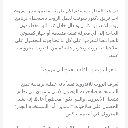
في هذا المقال، سنقدم لكم طريقة مضمونة من
مروت
احد فريق دكتور سوفت لعمل الروت باستخدام برنامج
روت للاندرويد كامل وفعال خلال 5 دقائق فقط، دون
الحاجة إلى أي معرفة تقنية متقدمة أو جهاز كمبيوتر.
تابعوا معنا لتتعرفوا على كل ما تحتاجونه للحصول على
صلاحيات الروت وتحرير هاتفكم من القيود المفروضة
عليه.
ما هو الروت ولماذا قد تحتاج الي مروت؟
يُعرف
الروت للاندرويد
تقنياً بأنه عملية برمجية تمنح
المستخدم صلاحيات الوصول لأدنى مستوى في نظام
تشغيل الأندرويد، والذي يكون محظوراً عادةً. إنه يشبه
الحصول على صلاحيات “المدير” أو “المستخدم الجذر”
المعروف في أنظمة لينكس.
عندما تقوم
بعمل روت للاندرويد
، ستتمكن من الوصول