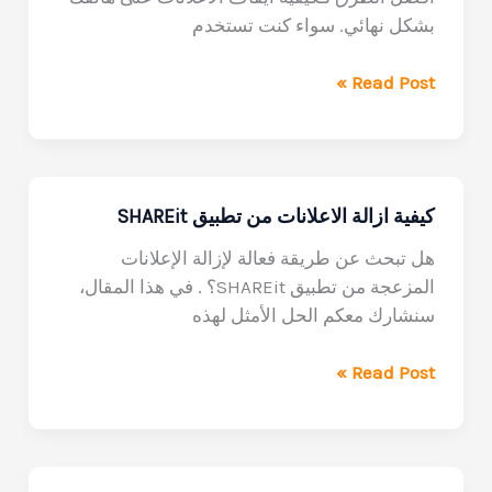
أي
بشكل نهائي. سواء كنت تستخدم
أخطاء
10
Read Post »
طرق
حظر
الإعلانات
في
كيفية ازالة الاعلانات من تطبيق SHAREit
الاندرويد
نهائياً
هل تبحث عن طريقة فعالة لإزالة الإعلانات
–
المزعجة من تطبيق SHAREit؟ . في هذا المقال،
دكتور
سنشارك معكم الحل الأمثل لهذه
سوفت
كيفية
Read Post »
ازالة
الاعلانات
من
تطبيق