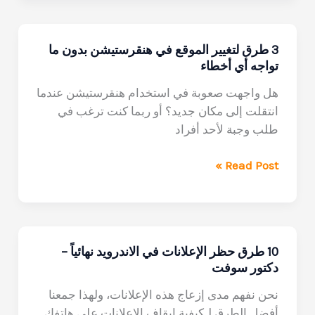
المعدل
الاسطوري
3 طرق لتغيير الموقع في هنقرستيشن بدون ما
بالشكل
تواجه أي أخطاء
الجديد
|
هل واجهت صعوبة في استخدام هنقرستيشن عندما
رابط
انتقلت إلى مكان جديد؟ أو ربما كنت ترغب في
مباشر
طلب وجبة لأحد أفراد
3
Read Post »
طرق
لتغيير
الموقع
في
10 طرق حظر الإعلانات في الاندرويد نهائياً –
هنقرستيشن
دكتور سوفت
بدون
ما
نحن نفهم مدى إزعاج هذه الإعلانات، ولهذا جمعنا
تواجه
أفضل الطرق لـكيفية ايقاف الاعلانات على هاتفك