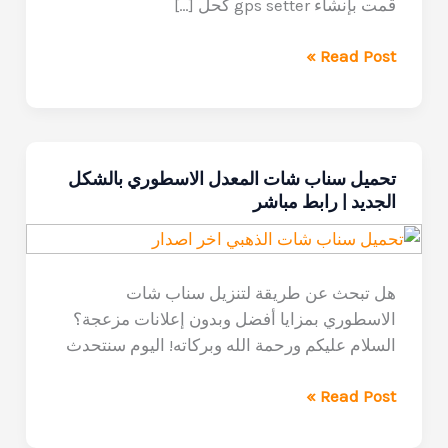
قمت بإنشاء gps setter كحل […]
تحميل
Read Post »
GPS
Setter
احدث
اصدار
تحميل سناب شات المعدل الاسطوري بالشكل
لتغيير
الجديد | رابط مباشر
موقعك
بدون
اكتشافك
2026
هل تبحث عن طريقة لتنزيل سناب شات
الاسطوري بمزايا أفضل وبدون إعلانات مزعجة؟
السلام عليكم ورحمة الله وبركاته! اليوم سنتحدث
تحميل
Read Post »
سناب
شات