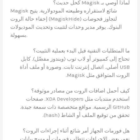
لماذا أوصي بـ Magisk كحل حديث؟
Magisk شائع لاستقراره وطبيعته المودولارية. يتيح
إخفاء حالة الروت (MagiskHide) لتجاوز فحوصات
البنوك. يوفر مدير وحدات لتثبيت وتحديث الموديولات
بسهولة.
ما المتطلبات التقنية قبل البدء بعملية التثبيت؟
تحتاج إلى كمبيوتر أو لاب توب (ويندوز مفضّل). كابل
USB أصلي. اتصال إنترنت ثابت. وصورة أو ملف أداة
الروت المتوافق مثل Magisk.
كيف أحمل اضافات الروت من مصادر موثوقة؟
استخدم منتديات مثل XDA Developers. صفحات
GitHub الرسمية. مواقع متخصصة ذات سمعة جيدة.
تحقق من توقيع الملف أو الشاط (hash).
هل فورمات الجهاز أمر شائع أثناء إجراءات الروت؟
نعم، بعض الإجراءات تتطلب فورمات أو مسح بيانات.