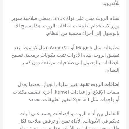
للأندرويد
نظام الروت مبني على نواة Linux. يعطي صلاحية سوبر
يوزر لاستخدام تطبيقات اضافات الروت. هذا يسمح لك
بالوصول إلى أجزاء محمية من النظام.
تطبيقات مثل Magisk أو SuperSU تعمل كوسيط. بعد
تطبيق الروت، هذه الأدوات تثبت مكونات برمجية. تسمح
للإضافات بالوصول إلى صلاحيات مرتفعة دون كسر
النظام.
اضافات الروت تقنية
تغيير سلوك الجهاز. بعضها يعدل
ملفات الإقلاع أو إعدادات kernel. أخرى تضيف مكتبات
أو واجهات مثل Xposed لتغيير تطبيقات محددة.
التفاعل بين أداة الروت والإضافات يعتمد على آليات
تحكم في الأذونات. الأداة تمنح أو ترفض صلاحية لكل
طلب بحسب سياسات الأمان. هذا يضمن تنفيذ مهام