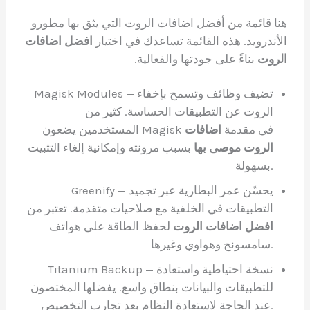
هنا قائمة من أفضل اضافات الروت التي يثق بها مطورو
الأندرويد. هذه القائمة تساعدك في اختيار
افضل اضافات
الروت
بناءً على جودتها والفعالية.
Magisk Modules — تضيف وظائف وتسمح بإخفاء
الروت عن التطبيقات الحساسة. كثير من
المستخدمين يضعون Magisk في مقدمة
اضافات
الروت موصى بها
بسبب مرونته وإمكانية إلغاء التثبيت
بسهولة.
Greenify — يحسّن عمر البطارية عبر تجميد
التطبيقات في الخلفية مع صلاحيات متقدمة. تعتبر من
افضل اضافات الروت
لحفظ الطاقة على هواتف
سامسونج وهواوي وغيرها.
Titanium Backup — نسخة احتياطية واستعادة
للتطبيقات والبيانات بنطاق واسع. يفضلها المختصون
عند الحاجة لاستعادة النظام بعد تجارب التخصيص.