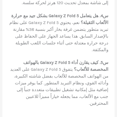
إلى شاشة بمعدل تحديث 120 هرتز لحركة سلسة.
س4. هل يتعامل Galaxy Z Fold 5 بشكل جيد مع حرارة
الألعاب الثقيلة؟
نعم، يحتوي Galaxy Z Fold 5 على نظام
تبريد متطور يتضمن غرفة بخار أكبر بنسبة 38% مقارنة
بالإصدار السابق. هذا يساعد الجهاز على الحفاظ على
درجة حرارة معتدلة حتى أثناء جلسات اللعب الطويلة
والمكثفة.
س5. كيف يقارن أداء Galaxy Z Fold 5 بالهواتف
المخصصة للألعاب؟
يتفوق Galaxy Z Fold 5 على العديد
من الهواتف المخصصة للألعاب بفضل شاشته الكبيرة،
وأدائه القوي، ونظام التبريد المتطور. كما يوفر ميزات
إضافية مثل إمكانية تشغيل تطبيقات متعددة جنباً إلى
جنب مع الألعاب، مما يجعله خياراً مميزاً للاعبين
المحترفين.