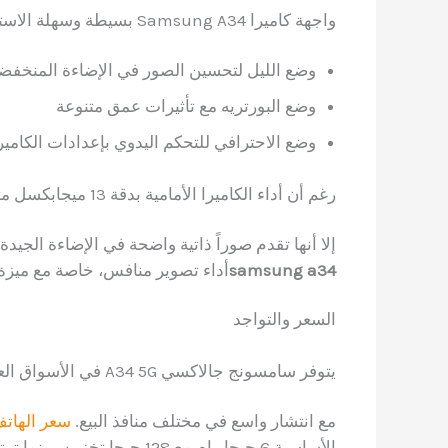
واجهة كاميرا Samsung A34 بسيطة وسهلة الاستخدام، وتحتوي على أوضاع متعددة مثل:
وضع الليل لتحسين الصور في الإضاءة المنخفض
وضع البورتريه مع تأثيرات عمق متنوعة
وضع الاحترافي للتحكم اليدوي بإعدادات الكامير
رغم أن أداء الكاميرا الأمامية بدقة 13 ميجابكسل متوسط في الإضاءة المنخفضة،
إلا أنها تقدم صوراً ذاتية واضحة في الإضاءة الجيد
samsung a34
أداء تصوير منافس، خاصة مع ميزة ا
السعر والتواجد
يتوفر سامسونج جالاكسي A34 5G في الأسواق العربية منذ إطلاقه رسمياً في 24 مارس 2023،
مع انتشار واسع في مختلف منافذ البيع.
سعر الهاتف ف
الأساسية 6 جيجا رام مع 128 جيجا تخزين، بينما ترتفع النسخة المتقدمة إلى 1599 ريال.