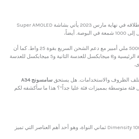
بدايةً، جهاز سامسونج جالاكسي A34 5G الذي تم إطلاقه في نهاية مارس 2023 يأتي بشاشة Super AMOLED
لفت انتباهي بطارية سامسونج A34 القوية بسعة 5000 ملي أمبير مع دعم الشحن السريع بقوة 25 واط. كما أن
الكاميرا الخلفية الثلاثية بدقة 48 ميجابكسل للعدسة الرئيسية و8 ميجابكسل للعدسة الثانية و5 ميجابكسل للعدسة
مختلف الظروف والاستخدامات. هل يستحق
سامسونج A34
يل فئة متوسطة بمميزات فئة عليا جداً”؟ هذا ما سأكشفه لكم
على معالج ميدياتك Dimensity 1080 ثماني النواة، وهو أحد أهم العناصر التي تميز