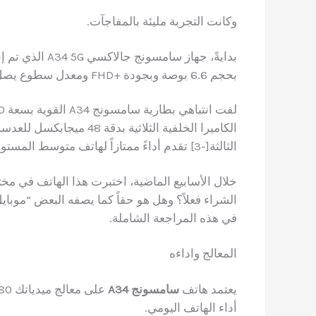
وكانت التجربة مليئة بالمفاجآت.
بحجم 6.6 بوصة وبجودة +FHD ومعدل سطوع يصل إلى 1000 شمعة في البوصة. أيضاً،
الثالثة[-3] تقدم أداءً ممتازاً لهاتف متوسط المستوى.
خلال الأسابيع الماضية، اختبرت هذا الهاتف في 
الشراء فعلاً؟ وهل هو حقاً كما يصفه البعض “موبا
في هذه المراجعة الشاملة.
المعالج واداءه
يعتمد هاتف
سامسونج A34
أداء الهاتف اليومي.