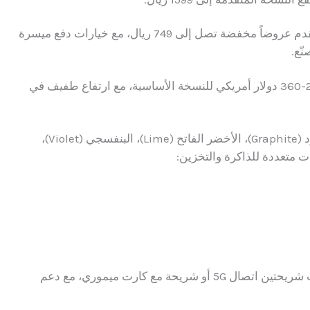
الملفت أن بعض المتاجر الإلكترونية مثل أمازون تقدم عروضاً مخفضة تصل إلى 749 ريال، مع خيارات دفع ميسرة
على الصعيد العالمي، تتراوح أسعار الهاتف بين 290-360 دولار أمريكي للنسخة الأساسية، مع ارتفاع طفيف في
يتوفر الجهاز بعدة خيارات من الألوان تشمل الأسود (Graphite)، الأخضر الفاتح (Lime)، البنفسجي (Violet)،
ت متعددة للذاكرة والتخزين:
هي إمكانية تركيب شريحتين اتصال 5G أو شريحة مع كارت ميموري، مع دعم