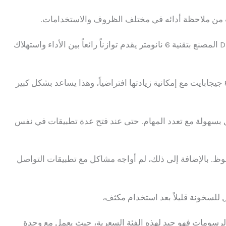
من ملاحظة أدائه في مختلف الظروف والاستخدامات.
بعد تجربة عملية، وجدت أن معالج Dimensity 1080 المصنع بتقنية 6 نانومتر يقدم توازناً رائعاً بين الأداء واستهلاك
يأتي الهاتف مع ذاكرة وصول عشوائي بسعة 6 أو 8 جيجابايت مع إمكانية زيادتها افتراضياً، وهذا يساعد بشكل كبير
 بسهولة مع تعدد المهام. حتى عند فتح عدة تطبيقات في نفس
ظ. بالإضافة إلى ذلك، لم أواجه مشاكل مع تطبيقات التواصل
ل للسخونة قليلاً بعد استخدام مكثف،
الرسومات فهو جيد لهذه الفئة السعرية، حيث يعمل مع وحدة