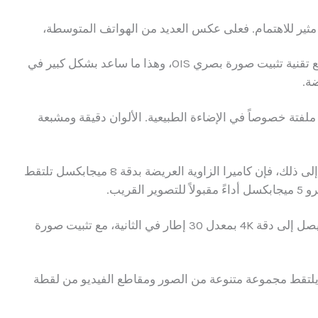
مثير للاهتمام. فعلى عكس العديد من الهواتف المتوسطة،
مع تقنية تثبيت صورة بصري OIS، وهذا ما ساعد بشكل كبير في
ة.
ملفتة خصوصاً في الإضاءة الطبيعية. الألوان دقيقة ومشبعة
مع توازن أبيض دقيق في معظم الحالات. بالإضافة إلى ذلك، فإن كاميرا الزاوية العريضة بدقة 8 ميجابكسل تلتقط
قريب.
تسجيل الفيديو على سامسونج جالاكسي A34 5G يصل إلى دقة 4K بمعدل 30 إطار في الثانية، مع تثبيت صورة
نب المميزة هو وضع Single Take الذي يلتقط مجموعة متنوعة من الصور ومقاطع الفيديو من لقطة