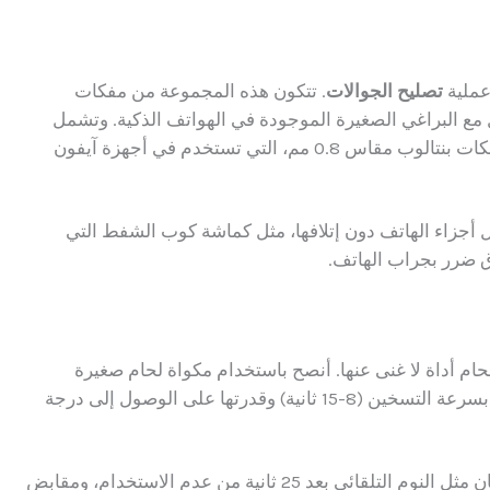
عملية
تصليح الجوالات
. تتكون هذه المجموعة من مفكات
مع البراغي الصغيرة الموجودة في الهواتف الذكية. وتشمل
هذه المجموعات عادةً مفكات Torx وPhillips ومفكات بنتالوب مقاس 0.8 مم، التي تستخدم في أجهزة آيفون
أجزاء الهاتف دون إتلافها، مثل كماشة كوب الشفط التي
 ضرر بجراب الهاتف.
للحام أداة لا غنى عنها. أنصح باستخدام مكواة لحام صغيرة
محمولة تعمل بمنفذ USB بقوة 9 واط، حيث تتميز بسرعة التسخين (8-15 ثانية) وقدرتها على الوصول إلى درجة
بعض مكاوي اللحام الحديثة تأتي مزودة بميزات أمان مثل النوم التلقائي بعد 25 ثانية من عدم الاستخدام، ومقابض