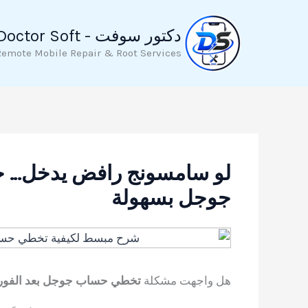
خطي
لى
دكتور سوفت - Doctor Soft
لمحتوى
Remote Mobile Repair & Root Services
لو سامسونج رافض يدخل… ج
جوجل بسهولة
هل واجهت مشكلة
تخطي حساب جوجل بعد الفورمات ng