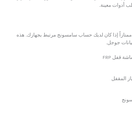
ب أدوات معينة.
 من سامسونج خياراً ممتازاً إذا كان لديك حساب سامسونج مرتبط بجهازك. هذه
بيانات جوجل.
ة قفل FRP
ز المقفل
سونج