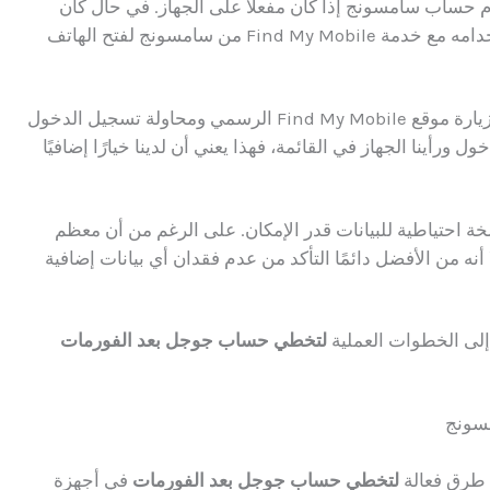
عالة لتخطي قفل FRP هو استخدام حساب سامسونج إذا كان مفعلاً على الجهاز. في حال كان
لديك حساب سامسونج مرتبط بالجهاز، يمكن استخدامه مع خدمة Find My Mobile من سامسونج لفتح الهاتف
للتحقق من وجود حساب سامسونج مفعل، يمكننا زيارة موقع Find My Mobile الرسمي ومحاولة تسجيل الدخول
 ورأينا الجهاز في القائمة، فهذا يعني أن لدينا خيارًا إضافيًا
ة احتياطية للبيانات قدر الإمكان. على الرغم من أن معظم
 أنه من الأفضل دائمًا التأكد من عدم فقدان أي بيانات إضافية
إلى الخطوات العملية
لتخطي حساب جوجل بعد الفورمات
سونج
ع طرق فعالة
لتخطي حساب جوجل بعد الفورمات
في أجهزة