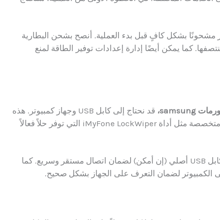
از مشحونًا بشكل كافٍ قبل بدء العملية. أنصح بشحن البطارية
عملية في منتصفها. كما يمكن أيضًا إدارة إعدادات توفير الطاقة لمنع
samsun،
قد نحتاج إلى كابل USB وجهاز كمبيوتر. هذه
الأدوات ضرورية بشكل خاص عند استخدام برامج متخصصة مثل أداة iMyFone LockWiper التي توفر حلاً فعالاً
عند توصيل الهاتف بالكمبيوتر، نتأكد من استخدام كابل USB أصلي (إن أمكن) لضمان اتصال مستقر وسريع. كما