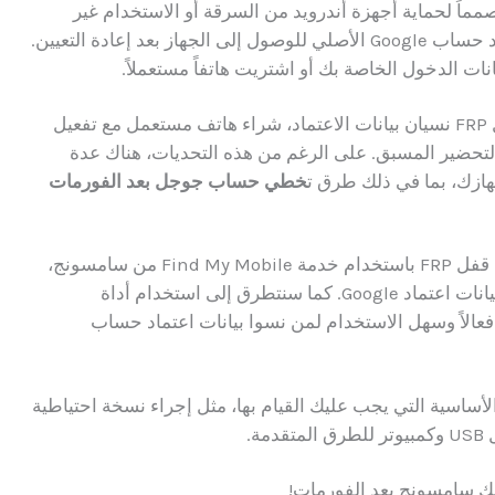
لمصنع (FRP) إجراء أمنياً مصمماً لحماية أجهزة أندرويد من السرقة أو الاستخدام غير
المصرح به. عندما يتم تفعيلها، تتطلب بيانات اعتماد حساب Google الأصلي للوصول إلى الجهاز بعد إعادة التعيين.
 الدخول الخاصة بك أو اشتريت هاتفاً مستعملاً.
تشمل السيناريوهات الشائعة التي تؤدي إلى تفعيل FRP نسيان بيانات الاعتماد، شراء هاتف مستعمل مع تفعيل
ن التحضير المسبق. على الرغم من هذه التحديات، هناك عدة
ازك، بما في ذلك طرق ت
خطي حساب جوجل بعد الفورمات
في هذا الدليل، سنستعرض خطوات عملية لتخطي قفل FRP باستخدام خدمة Find My Mobile من سامسونج،
والتي تتيح لك فتح هاتفك عن بُعد دون الحاجة إلى بيانات اعتماد Google. كما سنتطرق إلى استخدام أداة
iMyFone L التي توفر حلاً فعالاً وسهل الاستخدام لمن نسوا بيانات اعتماد حساب
لأساسية التي يجب عليك القيام بها، مثل إجراء نسخة احتياطية
ة.
تفك سامسونج بعد الفورمات!