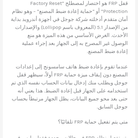
قفل FRP هو اختصار لمصطلح “Factory Reset
Protection” أو “حماية إعادة ضبط المصنع” – وهو نظام
أمان متقدم أدخلته شركة جوجل في أجهزة أندرويد بداية
من الإصدار 5.1 (المعروف باسم Lollipop) والإصدارات
الأحدث. الغرض الأساسي من هذه الميزة هو منع
الوصول غير المصرح به إلى الجهاز بعد إجراء عملية
إعادة ضبط المصنع.
عندما تقوم بإعادة ضبط هاتف سامسونج إلى إعدادات
المصنع دون إيقاف ميزة حماية FRP أولاً، سيظهر قفل
جوجل ويطلب منك إدخال بيانات الحساب نفسه الذي تم
استخدامه على الجهاز قبل إعادة الضبط. هذا يعني أنه
حتى بعد محو جميع البيانات، يظل الجهاز مرتبطاً بحساب
جوجل السابق.
متى يتم تفعيل حماية FRP تلقائيًا؟
يتم تفعيل نظام FRP في حالات محددة فقط، وليس في