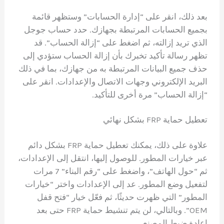
بعد ذلك، انقر على “إدارة الحسابات” وستظهر قائمة
بجميع الحسابات المرتبطة بجهازك. حدد حساب جوجل
الذي تريد إزالته، ثم اضغط على “إزالة الحساب”. قد
تظهر رسالة تأكيد تخبرك بأن إزالة الحساب ستؤدي إلى
حذف جميع البيانات المرتبطة به من جهازك، بما في ذلك
البريد الإلكتروني وجهات الاتصال والإعدادات. انقر على
“إزالة الحساب” مرة أخرى للتأكيد.
تعطيل حماية FRP بشكل نهائي
علاوة على ذلك، يمكنك تعطيل حماية FRP بشكل دائم
عبر خيارات المطور. للوصول إليها، انتقل إلى الإعدادات،
ثم “حول الهاتف”، واضغط على “رقم البناء” 7 مرات
لتفعيل وضع المطور. عد إلى الإعدادات واختر “خيارات
المطور” التي ظهرت حديثًا، ثم فعّل خيار “فتح قفل
OEM”. وبالتالي، لن يتم تنشيط حماية FRP حتى بعد
إعادة ضبط المصنع.