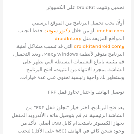
تحميل وتثبيت DroidKit على الكمبيوتر
أولًا، يجب تحميل البرنامج من الموقع الرسمي
imobie.com
او من خلال
دكتور سوفت
فقط لتجنب
المواقع المزيفة مثل
droidkit.org
وdroidkitandroid.com
التي قد تسبب مشاكل أمنية.
البرنامج متوفر لأنظمة Windows وMac، وبعد التحميل،
قم بتثبيته باتباع التعليمات البسيطة التي تظهر على
الشاشة. بمجرد الانتهاء من التثبيت، افتح البرنامج
وستظهر لك واجهة رئيسية تحتوي على عدة خيارات.
توصيل الهاتف واختيار تجاوز قفل FRP
بعد فتح البرنامج، اختر خيار “تجاوز قفل FRP” من
الشاشة الرئيسية. ثم قم بتوصيل هاتف الأندرويد المقفل
بجهاز الكمبيوتر باستخدام كابل USB أصلي. تأكد من
وجود شحن كافٍ في الهاتف (50% على الأقل) لتجنب