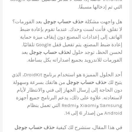
التي تم إدخالها مسبقًا.
هل واجهت مشكلة
حذف حساب جوجل
بعد الفورمات؟
لا تقلق، فأنت لست وحدك. عندما تقوم بإعادة ضبط
الهاتف إلى إعدادات المصنع دون إيقاف ميزة حماية
إعادة ضبط المصنع، يتم تفعيل قفل Google تلقائيًا.
لحسن الحظ، توجد حلول ل
حذف حساب جوجل
بعد
الفورمات للاندرويد بجميع اصداراته بكل بساطة.
أحد الحلول المميزة هو استخدام برنامج DroidKit، الذي
يتيح لك
حذف حساب جوجل
من هاتفك بسرعة وسهولة
دون الحاجة إلى إرسال الجهاز إلى فني والانتظار لأيام
لاستعادته. علاوة على ذلك، يدعم البرنامج جميع أجهزة
Samsung وXiaomi وRedmi التي تعمل بنظام
Android من إصدار 6 إلى 14.
في هذا المقال، سنشرح لك كيفية
حذف حساب جوجل