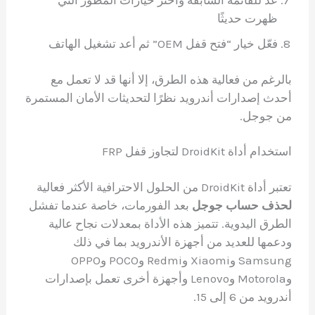
ظهرت حديثًا
فعّل خيار “فتح قفل OEM” ثم أعد تشغيل الهاتف
بالرغم من فعالية هذه الطرق، إلا أنها قد لا تعمل مع
أحدث إصدارات أندرويد نظرًا لتحديثات الأمان المستمرة
من جوجل.
استخدام أداة DroidKit لتجاوز قفل FRP
تعتبر أداة DroidKit من الحلول الاحترافية الأكثر فعالية
لحذف حساب جوجل
بعد الفورمات، خاصة عندما تفشل
الطرق اليدوية. تتميز هذه الأداة بمعدلات نجاح عالية
ودعمها للعديد من أجهزة الأندرويد بما في ذلك
Samsung وXiaomi وRedmi وPOCO وOPPO
وMotorola وLenovo وأجهزة أخرى تعمل بإصدارات
أندرويد من 6 إلى 15.