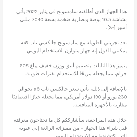
هذا الجهاز الذي أطلقته سامسونج في يناير 2022 يأتي
بشاشة 10.5 بوصة وبطارية ضخمة بسعة 7040 مللي
أمبير [-3].
بعد تجربتي الطويلة مع سامسونج جالكسي تاب a8،
يمكنني القول إنه جهاز متوازن للاستخدام اليومي.
يتميز هذا التابلت بتصميم أنيق ووزن خفيف يبلغ 508
جرام، مما يجعله مريحًا للاستخدام لفترات طويلة.
بالإضافة إلى ذلك، يأتي سعر جالكسي تاب a8 بحوالي
230 يورو أو 190 دولار أمريكي، مما يجعله خيارًا اقتصاديًا
مقارنة بالأجهزة المنافسة.
خلال هذه المراجعة، سأشارككم كل ما تحتاجون معرفته
قبل شراء هذا الجهاز – من مميزاته الرائعة إلى عيوبه
التي اكتشفتها مع الاستخدام اليومي.