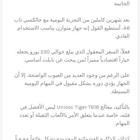
الخاتمة
بعد شهرين كاملين من التجربة اليومية مع جالكسي تاب
A8، أستطيع القول إنه جهاز متوازن يناسب الاستخدام
العادي.
فعلاً، السعر المعقول الذي يبلغ حوالي 230 يورو يجعله
خياراً اقتصادياً مميزاً لمن يبحث عن تابلت أساسي.
على الرغم من وجود العديد من العيوب الواضحة، إلا أن
الجهاز يؤدي دوره بشكل مقبول في المهام اليومية
البسيطة.
بالتأكيد، معالج Unisoc Tiger T618 ليس الأفضل في
فئته، خاصة عندما يتعلق الأمر بالألعاب الثقيلة أو تعدد
المهام.
كذلك، الذاكرة العشوائية المحدودة تشكل عائقاً حقيقياً