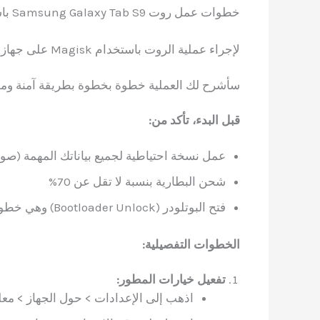
خطوات عمل روت Samsung Galaxy Tab S9 باستخدام Magisk
لإجراء عملية الروت باستخدام Magisk على جهاز Samsung Galaxy Tab S9، يجب اتباع خطوات محددة بعناية.
سأشرح لك العملية خطوة بخطوة بطريقة آمنة وم
قبل البدء، تأكد من:
عمل نسخة احتياطية لجميع بياناتك المهمة (صو
شحن البطارية بنسبة لا تقل عن 70%
فتح البوتلودر (Bootloader Unlock) وهي خطوة أساسية للتثبيت
الخطوات التفصيلية:
تفعيل خيارات المطور:
اذهب إلى الإعدادات > حول الجهاز > معل