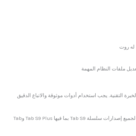
 له روت
ديل ملفات النظام المهمة
رة التقنية. يجب استخدام أدوات موثوقة والاتباع الدقيق
في الأقسام التالية، سنشرح طرقًا آمنة لعمل روت لجميع إصدارات سلسلة Tab S9 بما فيها Tab S9 Plus وTab