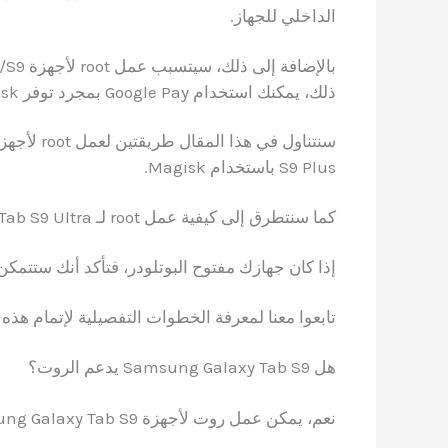
الداخلي للجهاز.
ذلك، يمكنك استخدام Google Pay بمجرد توفر Magisk الذي يخفي الروت.
S9 Plus باستخدام Magisk.
كما سنتطرق إلى كيفية عمل root لـ Samsung Galaxy Tab S9 Ultra وإصدارات أخرى مثل Tab S9 FE.
إذا كان جهازك مفتوح البوتلودر، فتأكد أنك ستتمك
تابعوا معنا لمعرفة الخطوات التفصيلية لإتمام هذه 
هل Samsung Galaxy Tab S9 يدعم الروت؟
نعم، يمكن عمل روت لأجهزة Samsung Galaxy Tab S9 بجميع إصداراته! بعد مراجعة المصادر المتخصصة،