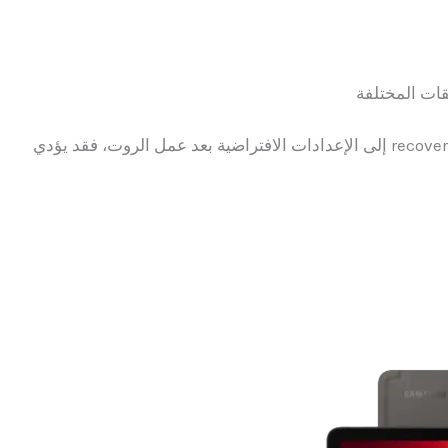
قات المختلفة
لا تقم أبدًا باستعادة قسم boot أو recovery إلى الإعدادات الافتراضية بعد عمل الروت، فقد يؤدي