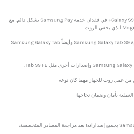
بالإضافة إلى ذلك، سيتسبب عمل root لأجهزة Galaxy S9/S9+ في فقدان خدمة Samsung Pay بشكل دائم. مع
سنتناول في هذا المقال طريقتين لعمل root لأجهزة Samsung Galaxy Tab S9 وأيضاً Samsung Galaxy Tab
ن من عمل روت للجهاز مهما كان نوعه.
العملية بأمان وضمان نجاحها!