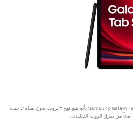
يتميز استخدام Magisk للروت على سلسلة Samsung Galaxy Tab S9 بأنه يتبع نهج “الروت بدون نظام”، حيث
ماناً من طرق الروت التقليدية.