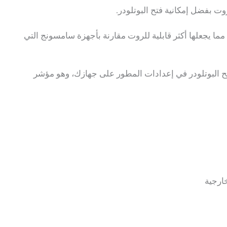
تمد هذه السلسلة على معالجات Snapdragon، مما يجعلها أكثر قابلية للروت مقارنة بأجهزة سامسونج التي
تح البوتلودر في إعدادات المطور على جهازك، وهو مؤشر
خارجية