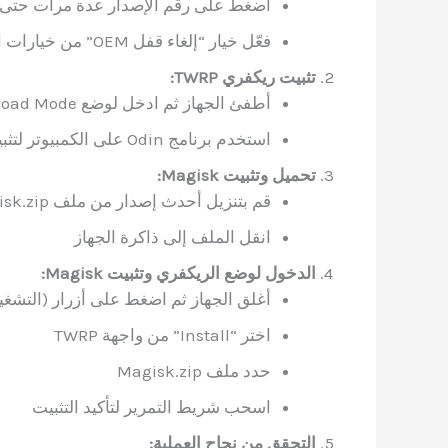
اضغط على رقم الإصدار عدة مرات حتى ت
فعّل خيار “إلغاء قفل OEM” من خيارات المطور
تثبيت ريكفري TWRP:
أطفئ الجهاز ثم ادخل لوضع Download Mode بالضغط على زر التشغيل + خفض الصوت + زر Bixby
استخدم برنامج Odin على الكمبيوتر لتثبيت TWRP
تحميل وتثبيت Magisk:
قم بتنزيل أحدث إصدار من ملف Magisk.zip
انقل الملف إلى ذاكرة الجهاز
الدخول لوضع الريكفري وتثبيت Magisk:
أغلق الجهاز ثم اضغط على أزرار (التشغ
اختر “Install” من واجهة TWRP
حدد ملف Magisk.zip
اسحب شريط التمرير لتأكيد التثبيت
التحقق من نجاح العملية: