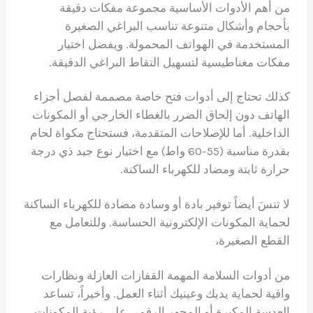
من أهم الأدوات الأساسية مجموعة مفكات دقيقة
بأحجام وأشكال متنوعة تناسب البراغي الصغيرة
المستخدمة في الهواتف المحمولة. ويفضل اختيار
مفكات مغناطيسية لتسهيل التقاط البراغي الدقيقة.
كذلك تحتاج إلى أدوات فتح خاصة مصممة لفصل أجزاء
الهاتف دون إلحاق الضرر بالغطاء الخارجي أو المكونات
الداخلية. أما للإصلاحات المتقدمة، فستحتاج مكواة لحام
بقدرة مناسبة (55-60 واط) مع اختيار نوع جيد ذي درجة
حرارة ثابتة ومضاد للكهرباء الساكنة.
لا تنسَ أيضاً توفير بادة أو وسادة مضادة للكهرباء الساكنة
لحماية المكونات الإلكترونية الحساسة. وللتعامل مع
القطع الصغيرة،
من أدوات السلامة المهمة القفازات العازلة ونظارات
واقية لحماية يديك وعينيك أثناء العمل. وأخيراً، تساعد
العدسة المكبرة أو المجهر الرقمي على رؤية المكونات