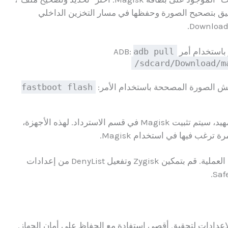
أصلية. سيقوم التطبيق بتصحيح الصورة وحفظها في مسار التخزين الداخلي
تخدام أمر ADB:
adb pull
/sdcard/Download/m
fastboot flash
للأجهزة التي لا تحتوي على ramdisk في صور التمهيد، سيتم تثبيت Magisk في قسم الاسترداد. لهذه الأجهزة،
ترغب فيها في استخدام Magisk.
بعد التثبيت، افتح تطبيق ماجيسك للتحقق من نجاح العملية. قم بتمكين Zygisk وتفعيل DenyList من إعدادات
عدادات لتحقيق أقصى استفادة مع الحفاظ على أمان الجهاز.