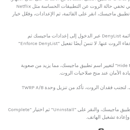
من أهم الإعدادات تفعيل خاصية Magisk Hide التي تخفي حالة الروت عن التطبيقات الحساسة مثل Netflix
، افتح تطبيق ماجيسك، انقر على القائمة، ثم الإعدادات، وفعّل خيار
عند استخدام تطبيقات مصرفية، يمكنك إضافتها لقائمة DenyList عبر الدخول إلى إعدادات ماجيسك ثم
Configure DenyList، وتحديد التطبيقات المراد إخفاء الروت عنها. لا تنسَ أيضًا تفعيل “Enforce DenyList”
لحماية إضافية، استخدم خاصية “Hide the Magisk app” لتغيير اسم تطبيق ماجيسك، مما يزيد من صعوبة
ادة الأمان عند منح صلاحيات الروت.
عند تحديث النظام، قد تحتاج لإعادة تثبيت ماجيسك. لتجنب فقدان الروت، تأكد من تنزيل وحدة TWRP A/B
في حال رغبتك بإلغاء الروت، يمكنك ببساطة فتح تطبيق ماجيسك، والنقر على “Uninstall” ثم اختيار “Complete