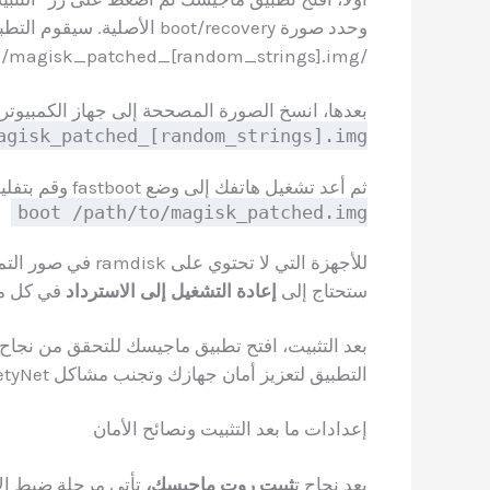
وحدد صورة boot/recovery ال
/Download/magisk_patched_[random_strings].img.
بعدها، انسخ الصورة المصححة إلى جهاز الكمبيوتر باس
agisk_patched_[random_strings].img
ثم أعد تشغيل هاتفك إلى وضع fastboot وقم بتفليش الصورة المصححة باستخدام الأمر:
boot /path/to/magisk_patched.img
ستحتاج إلى
إعادة التشغيل إلى الاسترداد
في كل مرة 
التطبيق لتعزيز أمان جهازك وتجنب مشاكل SafetyNet.
إعدادات ما بعد التثبيت ونصائح الأمان
بعد نجاح ت
ثبيت روت ماجيسك،
تأتي مرحلة ضبط الإ