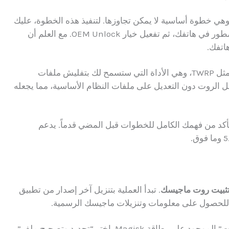
 ذلك، تحتاج إلى فتح البوت لودر (Bootloader) وهي خطوة أساسية لا يمكن تجاوزها. لتنفيذ هذه الخطوة، عليك
أولاً تفعيل خيار USB Debugging من إعدادات المطور في هاتفك، ثم تفعيل خيار OEM Unlock. مع العلم أن
اتفك.
علاوة على ذلك، ستحتاج إلى تثبيت ريكفري معدل مثل TWRP، وهي الأداة التي ستسمح لك بتفليش ملفات
 طريقة آمنة لعمل الروت دون التعديل على ملفات النظام الأساسية، مما يجعله
 تأكد من فهمك الكامل للخطوات قبل المضي قدماً. يدعم
ثبيت روت ماجيسك
. تبدأ العملية بتنزيل آخر إصدار من تطبيق
لحصول على معلومات وتنزيلات ماجيسك الرسمية.
أولاً، افتح تطبيق ماجيسك ثم اضغط على زر “التثبيت” الموجود على بطاقة Magisk. اختر “تحديد وتصحيح ملف”،