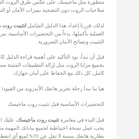
متطورة مثل ماجيسك. على عكس طرق الروت التقلي
صلاحيات الروت دون التضحية بميزات الأمان أو التح
لذلك، قررنا إعداد هذا الدليل الشامل
لتثبيت روت 
العملية بأكملها، بدءاً من التحضيرات الأساسية، مرو
التثبيت ونصائح الأمان الضرورية.
قبل أن نبدأ، نود التأكيد على أهمية قراءة الدليل ك
بجميع مزايا الروت مثل إزالة التطبيقات المثبتة 
كامل، كل ذلك مع الحفاظ على أمان جهازك.
هيا بنا نبدأ رحلة تحرير هاتفك الأندرويد من القيود!
التحضيرات الأساسية قبل تثبيت روت ماجيسك
قبل البدء في مغامرة
تثبيت روت ماجيسك
، عليك ا
يجب عمل نسخة احتياطية لجميع بياناتك المهمة م
بطارية هاتفك بنسبة لا تقل عن 70% لمنع أي انقطاع مفاجئ أثناء عملية التثبيت.