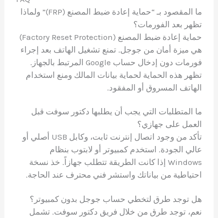
ما المقصود بـ “حماية إعادة ضبط المصنع (FRP)” ولماذا
تظهر بعد الفورمات؟
حماية إعادة ضبط المصنع (Factory Reset Protection)
هي ميزة أمان من جوجل. تمنع تشغيل الهاتف بعد إجراء
فورمات دون إدخال حساب Google المرتبط بالجهاز.
تظهر هذه الحماية لحماية بيانات المالك ومنع استخدام
الهاتف المسروق أو المفقود.
ما المتطلبات التي يجب أن يطلبها دكتور سوفت قبل
العمل على جهازي؟
تأكد من وجود اتصال إنترنت ثابت، وكابل USB أصلي أو
عالي الجودة. استخدم كمبيوتر أو لابتوب بنظام
Windows إذا كانت الطريقة تتطلب جهازاً. خذ نسخة
احتياطية من بياناتك واستشر فني محترف عند الحاجة.
هل توجد طرق لتخطي حساب جوجل بدون كمبيوتر؟
نعم، توجد طرق من خلال فريق دكتور سوفت. تشمل