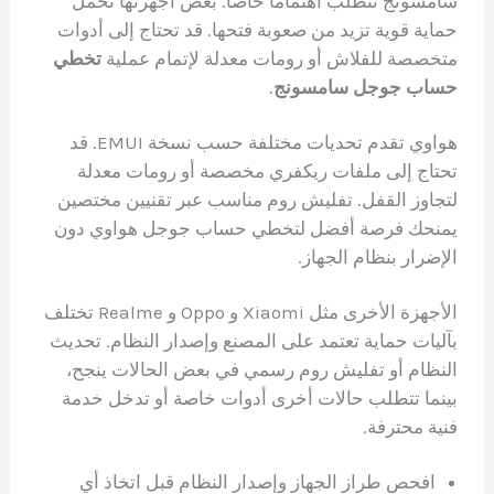
سامسونج تتطلب اهتمامًا خاصًا. بعض أجهزتها تحمل
حماية قوية تزيد من صعوبة فتحها. قد تحتاج إلى أدوات
متخصصة للفلاش أو رومات معدلة لإتمام عملية
تخطي
حساب جوجل سامسونج
.
هواوي تقدم تحديات مختلفة حسب نسخة EMUI. قد
تحتاج إلى ملفات ريكفري مخصصة أو رومات معدلة
لتجاوز القفل. تفليش روم مناسب عبر تقنيين مختصين
يمنحك فرصة أفضل لتخطي حساب جوجل هواوي دون
الإضرار بنظام الجهاز.
الأجهزة الأخرى مثل Xiaomi و Oppo و Realme تختلف
بآليات حماية تعتمد على المصنع وإصدار النظام. تحديث
النظام أو تفليش روم رسمي في بعض الحالات ينجح،
بينما تتطلب حالات أخرى أدوات خاصة أو تدخل خدمة
فنية محترفة.
افحص طراز الجهاز وإصدار النظام قبل اتخاذ أي