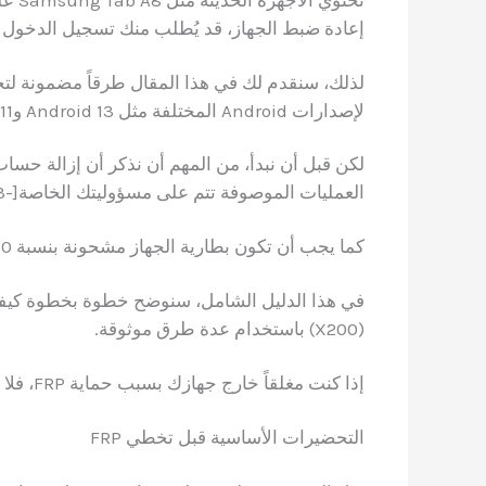
إعادة ضبط الجهاز، قد يُطلب منك تسجيل الدخول 
لإصدارات Android المختلفة مثل Android 13 وAndroid 11.
العمليات الموصوفة تتم على مسؤوليتك الخاصة[-3].
كما يجب أن تكون بطارية الجهاز مشحونة بنسبة 50% على الأقل قبل البدء.
(X200) باستخدام عدة طرق موثوقة.
إذا كنت مغلقاً خارج جهازك بسبب حماية FRP، فلا تقلق – نحن هنا لمساعدتك!
التحضيرات الأساسية قبل تخطي FRP