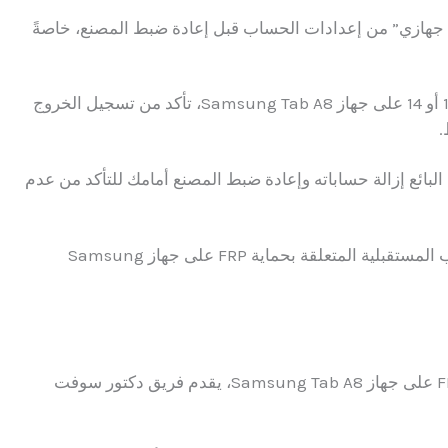
 جهازي” من إعدادات الحساب قبل إعادة ضبط المصنع، خاصةً
علاوة على ذلك، إذا كنت تستخدم Android 11 أو 13 أو 14 على جهاز Samsung Tab A8، تأكد من تسجيل الخروج
ن البائع إزالة حساباته وإعادة ضبط المصنع أمامك للتأكد من عدم
هذه الخطوات البسيطة ستجنبك الكثير من المتاعب المستقبلية المتعلقة بحماية FRP على جهاز Samsung
عندما تفشل الطرق التقليدية في تخطي حماية FRP على جهاز Samsung Tab A8، يقدم فريق دكتور سوفت