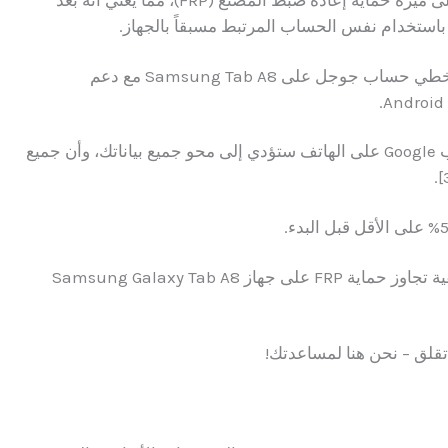
باستخدام نفس الحساب المرتبط مسبقاً بالجهاز.
لذلك، سنقدم لك في هذا المقال طرقاً مضمونة لتخطي حساب جوجل على Samsung Tab A8 مع دعم
لكن قبل أن نبدأ، من المهم أن نذكر أن إزالة حساب Google على الهاتف ستؤدي إلى محو جميع بياناتك، وأن جميع
في هذا الدليل الشامل، سنوضح خطوة بخطوة كيفية تجاوز حماية FRP على جهاز Samsung Galaxy Tab A8