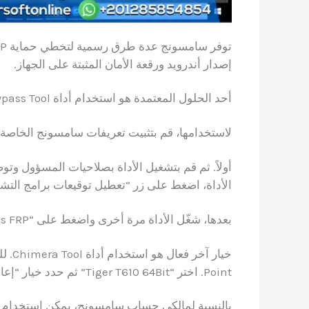
إصدار أندرويد ورقعة الأمان المثبتة على الجهاز.
أحد الحلول المعتمدة هو استخدام أداة Samsung FRP Bypass Tool.
لاستخدامها، قم بتثبيت تعريفات سامسونج الخاصة 
الأداة، اضغط على زر “تعطيل توقيعات برامج التشغ
بعدها، شغّل الأداة مرة أخرى واضغط على “Bypass FRP” لتبدأ العملية.
Point. اختر “Tiger T610 64Bit” ثم حدد خيار “إعادة ضبط قفل FRP”.
بالنسبة لمالكي حساب سامسونج، يمكن استخدام خدمة Find My Mobile (العثور على هاتفي