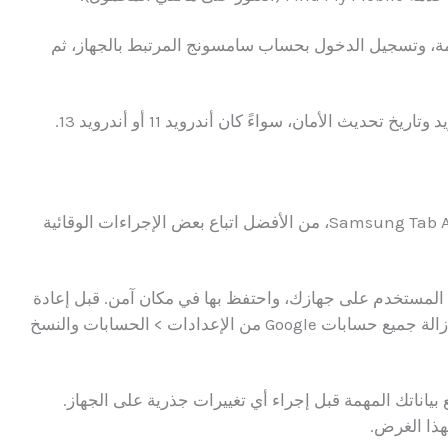
ة، وتسجيل الدخول بحساب سامسونج المرتبط بالجهاز، ثم
ديث الأمان، سواءً كان أندرويد 11 أو أندرويد 13.
بدلاً من الاضطرار لتخطي حماية FRP على جهاز Samsung Tab A8، من الأفضل اتباع بعض الإجراءات الوقائية
أولاً، احرص دائماً على تذكر بيانات حساب Google المستخدم على جهازك، واحتفظ بها في مكان آمن. قبل إعادة
ضبط المصنع لجهاز Samsung Tab A8، تأكد من إزالة جميع حسابات Google من الإعدادات > الحسابات والنسخ
بياناتك المهمة قبل إجراء أي تغييرات جذرية على الجهاز.