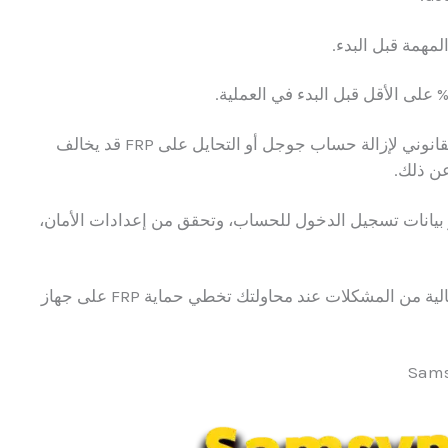
مهمة قبل البدء.
علاوة على ذلك، يجب أن تعلم أن الاستخدام غير القانوني لإزالة حساب جوجل أو التحايل على FRP قد يخالف
عن ذلك.
كر بيانات تسجيل الدخول للحساب، وتحقق من إعدادات الأمان،
هذه الخطوات التحضيرية ضرورية لضمان تجربة خالية من المشكلات عند محاولتك تخطي حماية FRP على جهاز