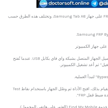
توفر سامسونج عدة طرق رسمية لتخطي حماية FRP على جهاز Samsung Tab A8، وتختلف هذه الطرق حسب
على جهاز الكمبيوتر
أولاً. ثم قم بتشغيل الأداة بصلاحيات المسؤول وتوصيل الجهاز المتصل بشبكة واي فاي بكابل USB. عندما تُفتح
يل” ثم أعد تشغيل الكمبيوتر.
خيار آخر فعال هو استخدام أداة Chimera Tool. للقيام بذلك، افتح الأداة ثم وصّل الجهاز باستخدام نقاط Test
 المحمول).