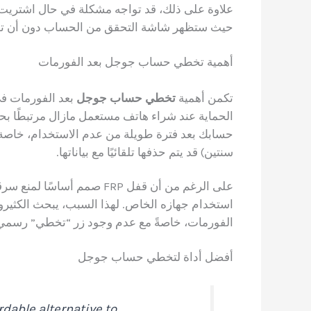
علاوة على ذلك، قد تواجه مشكلة في حال اشتريت ه
حيث ستظهر شاشة التحقق من الحساب دون أن تمل
أهمية تخطي حساب جوجل بعد الفورمات
تكمن أهمية
تخطي حساب جوجل
بعد الفورمات في
الحماية عند شراء هاتف مستعمل مازال مرتبطًا بح
حسابك بعد فترة طويلة من عدم الاستخدام، خاصة
سنتين) قد يتم حذفها تلقائيًا مع بياناتها.
على الرغم من أن قفل FRP صمم 
استخدام جهازه الخاص. لهذا السبب، يبحث الكثير
الفورمات، خاصةً مع عدم وجود زر “تخطي” رسمي 
أفضل أداة لتخطي حساب جوجل
rdable alternative to