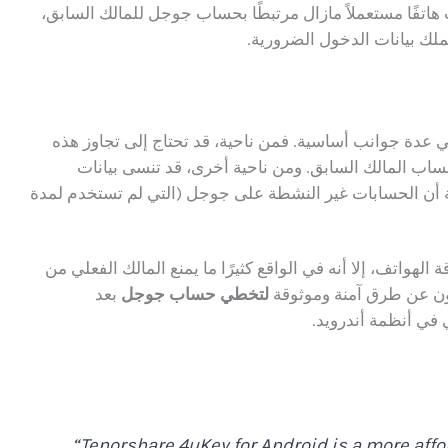
اتفًا مستعملاً مازال مرتبطًا بحساب جوجل للمالك السابق،
ك بيانات الدخول الضرورية.
 عدة جوانب أساسية. فمن ناحية، قد تحتاج إلى تجاوز هذه
ساب المالك السابق. ومن ناحية أخرى، قد تنسى بيانات
 أن الحسابات غير النشطة على جوجل (التي لم تستخدم لمدة
أساسًا لمنع سرقة الهواتف، إلا أنه في الواقع كثيرًا ما يمنع المالك الفعلي من
ون عن طرق آمنة وموثوقة
لتخطي حساب جوجل
بعد
في أنظمة أندرويد.
“Tenorshare 4uKey for Android is a more affo