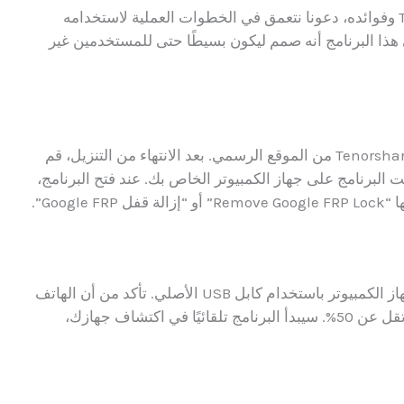
هذا البرنامج أنه صمم ليكون بسيطًا حتى للمستخدمين غير
أولاً، يجب تنزيل أحدث إصدار من برنامج Tenorshare 4uKey من الموقع الرسمي. بعد الانتهاء من التنزيل، قم
ت البرنامج على جهاز الكمبيوتر الخاص بك. عند فتح البرنامج،
Goo”.
بعد تثبيت البرنامج، قم بتوصيل هاتفك الأندرويد بجهاز الكمبيوتر باستخدام كابل USB الأصلي. تأكد من أن الهاتف
متصل بشبكة WiFi وأن بطاريته مشحونة بنسبة لا تقل عن 50%. سيبدأ البرنامج تلقائيًا في اكتشاف جهازك،