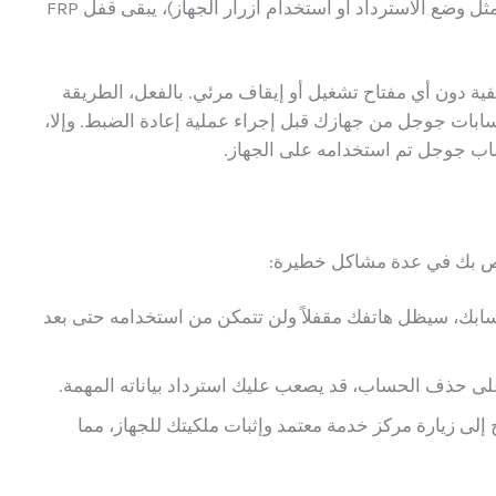
عند إجراء إعادة ضبط المصنع بطرق غير تقليدية (مثل وضع الاسترداد أو استخدام أزرار الجهاز)، يبقى قفل FRP
لفية دون أي مفتاح تشغيل أو إيقاف مرئي. بالفعل، الطريقة
ية FRP هي إزالة جميع حسابات جوجل من جهازك قبل إجراء عملية إعادة الضبط. وإلا،
ب جوجل تم استخدامه على الجهاز.
ص بك في عدة مشاكل خطيرة:
سابك، سيظل هاتفك مقفلاً ولن تتمكن من استخدامه حتى بعد
على حذف الحساب، قد يصعب عليك استرداد بياناته المهمة.
 إلى زيارة مركز خدمة معتمد وإثبات ملكيتك للجهاز، مما