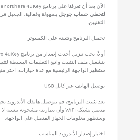
الآن بعد أن تعرفنا على برنامج Tenorshare 4uKey وفوائده، دعونا نتعمق في الخطوات العملية لاستخدامه
لتخطي حساب جوجل
بسهولة وفعالية. الجميل في 
التقنيين.
تحميل البرنامج وتثبيته على الكمبيوتر
بتشغيل ملف التثبيت واتبع التعليمات البسيطة لتثبي
ستظهر الواجهة الرئيسية مع عدة خيارات، اختر منها “Remove Google FRP Lock” أو “إزالة قفل gle FRP
توصيل الهاتف عبر كابل USB
وستظهر معلومات الجهاز المتصل على الواجهة.
اختيار إصدار الأندرويد المناسب