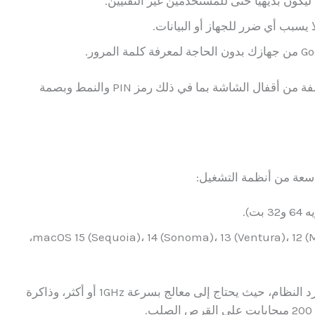
 ليكون بديهيًا حتى للمستخدمين غير التقنيين.
علاوة على ذلك، يتيح البرنامج أيضًا إزالة أنواع مختلفة من أقفال الشاشة بما في ذلك رمز PIN والنمط وبصمة
: يدعم إصدارات macOS 15 (Sequoia)، 14 (Sonoma)، 13 (Ventura)، 12 (Monterey)، 11.5 (Big Sur)،
فضلاً عن ذلك، تتطلب البرامج الحد الأدنى من موارد النظام، حيث يحتاج إلى معالج بسرعة 1GHz أو أكثر، وذاكرة