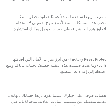
رعة، ولهذا سنقدم لك حلاً عمليًا خطوة بخطوة. أيضًا،
ر قفل FRP وكيف يمكنك تجنب هذه المشكلة مستقبلاً، مع شرح تفصيلي لاستخدام
يعتبر قفل FRP أو حماية إعادة ضبط المصنع (Factory Reset Protection) من أبرز ميزات الأمان التي أضافتها
جوجل في نظام أندرويد بدءًا من الإصدار 5.1 (Lollipop) وما بعده. صممت هذه التقنية خصيصًا لحماية بياناتك ومنع
 ضبطه إلى إعدادات المصنع.
 تسجيل دخولك بحساب جوجل على جهازك. عندما تقوم بربط حسابك بالهاتف،
ية منفصلة عن تقسيمة البيانات العادية. نتيجة لذلك، حتى