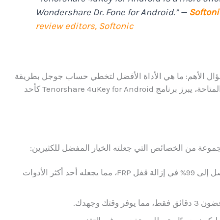
Wondershare Dr. Fone for Android.” —
Softoni
review editors, Softonic
ظهوره، يأتي السؤال الأهم: ما هي الأداة الأفضل لتخطي حساب جوجل بطريقة
آمنة وفعالة؟ من خلال مراجعة العديد من الأدوات المتاحة، يبرز برنامج Tenorshare 4uKey for Android كأحد
: يوفر البرنامج معدل نجاح يصل إلى 99% في إزالة قفل FRP، مما يجعله أحد أكثر الأدوات
، مما يوفر وقتك وجهدك.