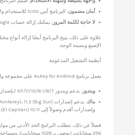
واجهة بسيطة وسهلة الاستخدام
: صُمم البرنامج
أمان مضمون
: البرنامج آمن 100% للاستخدام ولا يسبب أي ضرر للجهاز أو البيانات.
لا حاجة لكلمة المرور
: يمكنك إزالة حساب Google من جهازك بدون الحاجة لمعرفة كلمة المرور.
الإصبع وبصمة الوجه.
أنظمة التشغيل المدعومة
يعمل برنامج 4uKey for Android على مجموعة واسعة من أنظمة التشغيل:
ويندوز
: يدعم ويندوز 11/10/8.1/8/7/XP (بإصداريه 64 و32 بت).
ماك
وإصدارات أقدم وصولاً إلى 10.11 (El Capitan).
256 ميجابايت (يوصى بـ 1028 ميجابايت)، ومساحة 200 ميجابايت على القرص الصلب.